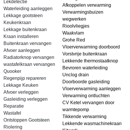
Lekdetectie
Afkoppelen verwarming
Waterleiding aanleggen
Verwarmingsbuizen
Lekkage gootsteen
wegwerken
Keukenkraan
Rioolvliegjes
Lekkage buitenkraan
Waakvlam
Kraan installeren
Grohe Red
Buitenkraan vervangen
Vloerverwarming doorboord
Afvoer aanleggen
Vorstvrije buitenkraan
Radiatorknop vervangen
Lekkende thermostaatknop
wastafelkraan vervangen
Bevroren waterleiding
Quooker
Unclog drain
Regenpijp repareren
Doorboorde gasleiding
Lekkage Keuken
Vloerverwarming aanleggen
Afvoer verleggen
Verwarming ontluchten
Gasleiding verleggen
CV Ketel vervangen door
Reparatie
warmtepomp
Wastafel
Tikkende verwarming
Ontstoppen Gootsteen
Lekkende wasmachinekraan
Riolering