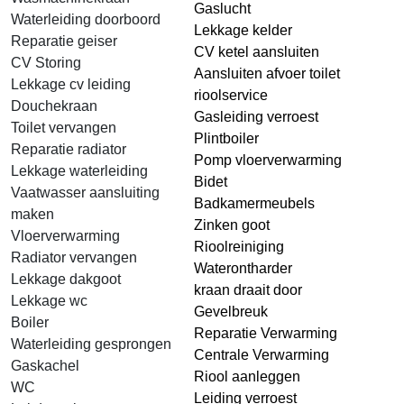
Gaslucht
Waterleiding doorboord
Lekkage kelder
Reparatie geiser
CV ketel aansluiten
CV Storing
Aansluiten afvoer toilet
Lekkage cv leiding
rioolservice
Douchekraan
Gasleiding verroest
Toilet vervangen
Plintboiler
Reparatie radiator
Pomp vloerverwarming
Lekkage waterleiding
Bidet
Vaatwasser aansluiting
Badkamermeubels
maken
Zinken goot
Vloerverwarming
Rioolreiniging
Radiator vervangen
Waterontharder
Lekkage dakgoot
kraan draait door
Lekkage wc
Gevelbreuk
Boiler
Reparatie Verwarming
Waterleiding gesprongen
Centrale Verwarming
Gaskachel
Riool aanleggen
WC
Leiding verroest