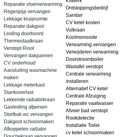
Kitwerk
Reparatie vloerverwarming
Ontstoppingsbedrijf
Regenpijp vervangen
Sanitair
Lekkage kruipruimte
CV ketel kosten
Reparatie dakgoot
Vulkraan
Leiding doorboord
Koolmonoxide
Thermostaatkraan
Verwarming vervangen
Verstopt Riool
Verwijderen verwarming
Vervangen dakpannen
Doorstroomboiler
CV onderhoud
Wastafel verstopt
Aansluiting wasmachine
Centrale verwarming
maken
installeren
Lekkage meterkast
Alternatief CV ketel
Stankoverlast
Centrale Afzuiging
Lekkende radiatorkraan
Reparatie vaatwasser
Gasleiding afpersen
Afvoer bad verstopt
Stortbak wc vervangen
Rookdetectie
Dakgoot schoonmaken
Installatie Toilet
Afkoppelen radiator
cv ketel schoonmaken
Douchekraan vervangen