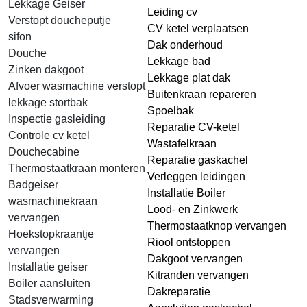
Lekkage Geiser
Leiding cv
Verstopt doucheputje
CV ketel verplaatsen
sifon
Dak onderhoud
Douche
Lekkage bad
Zinken dakgoot
Lekkage plat dak
Afvoer wasmachine verstopt
Buitenkraan repareren
lekkage stortbak
Spoelbak
Inspectie gasleiding
Reparatie CV-ketel
Controle cv ketel
Wastafelkraan
Douchecabine
Reparatie gaskachel
Thermostaatkraan monteren
Verleggen leidingen
Badgeiser
Installatie Boiler
wasmachinekraan
Lood- en Zinkwerk
vervangen
Thermostaatknop vervangen
Hoekstopkraantje
Riool ontstoppen
vervangen
Dakgoot vervangen
Installatie geiser
Kitranden vervangen
Boiler aansluiten
Dakreparatie
Stadsverwarming