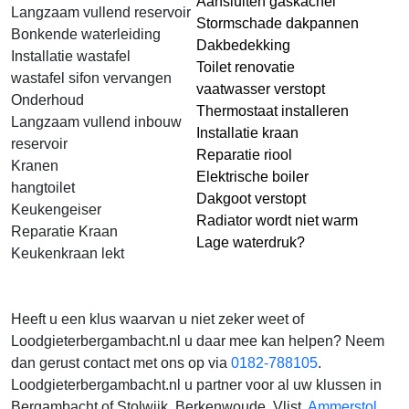
Aansluiten gaskachel
Langzaam vullend reservoir
Stormschade dakpannen
Bonkende waterleiding
Dakbedekking
Installatie wastafel
Toilet renovatie
wastafel sifon vervangen
vaatwasser verstopt
Onderhoud
Thermostaat installeren
Langzaam vullend inbouw
Installatie kraan
reservoir
Reparatie riool
Kranen
Elektrische boiler
hangtoilet
Dakgoot verstopt
Keukengeiser
Radiator wordt niet warm
Reparatie Kraan
Lage waterdruk?
Keukenkraan lekt
Heeft u een klus waarvan u niet zeker weet of
Loodgieterbergambacht.nl u daar mee kan helpen? Neem
dan gerust contact met ons op via
0182-788105
.
Loodgieterbergambacht.nl u partner voor al uw klussen in
Bergambacht of Stolwijk, Berkenwoude, Vlist,
Ammerstol
,