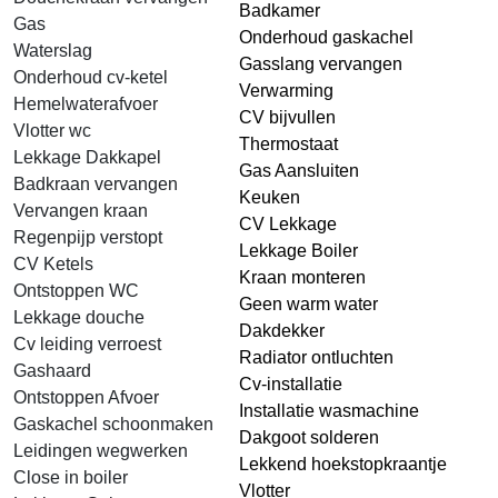
Badkamer
Gas
Onderhoud gaskachel
Waterslag
Gasslang vervangen
Onderhoud cv-ketel
Verwarming
Hemelwaterafvoer
CV bijvullen
Vlotter wc
Thermostaat
Lekkage Dakkapel
Gas Aansluiten
Badkraan vervangen
Keuken
Vervangen kraan
CV Lekkage
Regenpijp verstopt
Lekkage Boiler
CV Ketels
Kraan monteren
Ontstoppen WC
Geen warm water
Lekkage douche
Dakdekker
Cv leiding verroest
Radiator ontluchten
Gashaard
Cv-installatie
Ontstoppen Afvoer
Installatie wasmachine
Gaskachel schoonmaken
Dakgoot solderen
Leidingen wegwerken
Lekkend hoekstopkraantje
Close in boiler
Vlotter