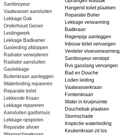
Ophangen wasbak
Sanibroyeur
Hangend toilet plaatsen
Vaatwasser aansluiten
Reparatie Boiler
Lekkage Dak
Lekkage verwarming
Onderhoud Geiser
Badkraan
Leidingwerk
Regenpijp aanleggen
Lekkage Badkamer
Inbouw toilet vervangen
Gasleiding afdoppen
Verdeler vloerverwarming
Radiator verwijderen
Sanibroyeur verstopt
Radiator aansluiten
Rvs gasslang vervangen
Gaslekkage
Bad en Douche
Buitenkraan aanleggen
Loden leiding
Waterleiding repareren
Vaatwasserkraan
Reparatie toilet
Fonteinkraan
Lekkende Kraan
Water in kruipruimte
Lekkage repareren
Douchebak plaatsen
Aansluiten gasfornuis
Stormschade
Lekkage opsporen
Inspectie waterleiding
Reparatie afvoer
Keukenkraan zit los
Wasmachinekraan